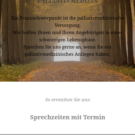
PALLIATIVMEDIZIN
Ein Praxisschwerpunkt ist die palliativmedizinische
Versorgung.
Wir helfen Ihnen und Ihren Angehörigen in einer
schwierigen Lebensphase.
Sprechen Sie uns gerne an, wenn Sie ein
palliativmedizinisches Anliegen haben.
So erreichen Sie uns:
Sprechzeiten
mit Termin